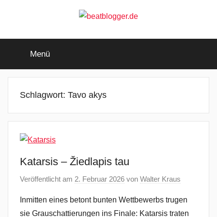
Zum
Inhalt
springen
beatblogger.de
…
and
Menü
the
beat
goes
on
Schlagwort:
Tavo akys
Katarsis – Žiedlapis tau
Veröffentlicht am
2. Februar 2026
von
Walter Kraus
Inmitten eines betont bunten Wettbewerbs trugen
sie Grauschattierungen ins Finale: Katarsis traten