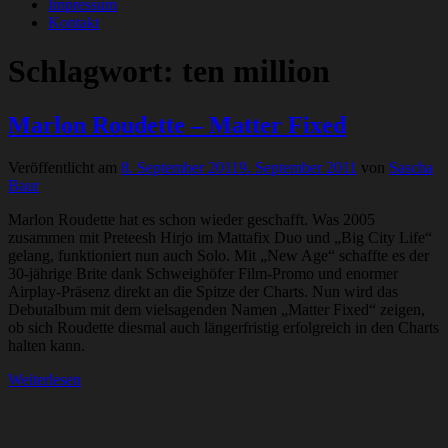
Impressum
Kontakt
Schlagwort:
ten million
Marlon Roudette – Matter Fixed
Veröffentlicht am
8. September 2011
9. September 2011
von
Sascha
Baur
Marlon Roudette hat es schon wieder geschafft. Was 2005
zusammen mit Preteesh Hirjo im Mattafix Duo und „Big City Life“
gelang, funktioniert nun auch Solo. Mit „New Age“ schaffte es der
30-jährige Brite dank Schweighöfer Film-Promo und enormer
Airplay-Präsenz direkt an die Spitze der Charts. Nun wird das
Debutalbum mit dem vielsagenden Namen „Matter Fixed“ zeigen,
ob sich Roudette diesmal auch längerfristig erfolgreich in den Charts
halten kann.
Weiterlesen