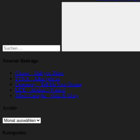
Suchen
nach:
Suchen
Neueste Beiträge
Citizen – Halcyon Blues
TYNA – Allen geht es
Ceremony – Tell Me Your Dream
LIFE – Abstract / Natural
Albert Castiglia – Grits & Glory
Archiv
Archiv
Kategorien