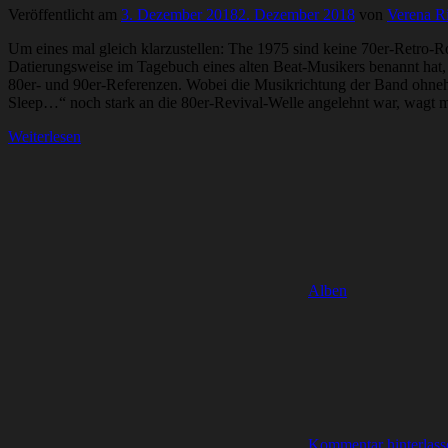
Veröffentlicht am
3. Dezember 2018
2. Dezember 2018
von
Verena R
Um eines mal gleich klarzustellen: The 1975 sind keine 70er-Retro-
Datierungsweise im Tagebuch eines alten Beat-Musikers benannt hat
80er- und 90er-Referenzen. Wobei die Musikrichtung der Band ohnehin
Sleep…“ noch stark an die 80er-Revival-Welle angelehnt war, wagt man
Weiterlesen
Alben
Kommentar hinterlass