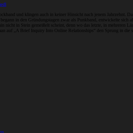
iedl
Rockband und klingen auch in keiner Hinsicht nach jenem Jahrzehnt. Da
, begann in den Gründungstagen zwar als Punkband, entwickelte sich 
 nicht in Stein gemeißelt scheint, denn wo das letzte, in mehreren Lä
 auf „A Brief Inquiry Into Online Relationships“ den Sprung in die sti
en