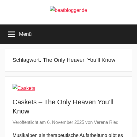
Zum
Inhalt
springen
beatblogger.de
…
and
Menü
the
beat
goes
on
Schlagwort:
The Only Heaven You’ll Know
Caskets – The Only Heaven You’ll
Know
Veröffentlicht am
6. November 2025
von
Verena Riedl
Musikalben als therapeutische Aufarbeitung gibt es