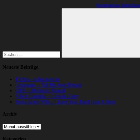
Kommentar hinterlass
Suchen
nach:
Suchen
Neueste Beiträge
TYNA – Allen geht es
Ceremony – Tell Me Your Dream
LIFE – Abstract / Natural
Albert Castiglia – Grits & Glory
Swiss Army Wife – I Love You, But I Hate It Here
Archiv
Archiv
Kategorien