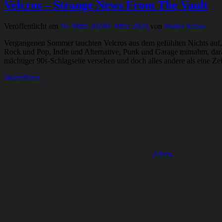
Velcros – Strange News From The Vault
Veröffentlicht am
16. März 2024
9. März 2024
von
Walter Kraus
Vergangenen Sommer tauchten Velcros aus dem gefühlten Nichts auf, u
Rock und Pop, Indie und Alternative, Punk und Garage mitnahm, dara
mächtiger 90s-Schlagseite versehen und doch alles andere als eine Z
Weiterlesen
Alben