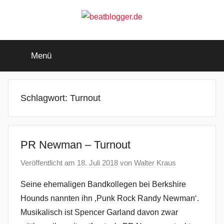
Zum
Inhalt
springen
beatblogger.de
…
and
Menü
the
beat
goes
on
Schlagwort:
Turnout
PR Newman – Turnout
Veröffentlicht am
18. Juli 2018
von
Walter Kraus
Seine ehemaligen Bandkollegen bei Berkshire
Hounds nannten ihn ‚Punk Rock Randy Newman‘.
Musikalisch ist Spencer Garland davon zwar