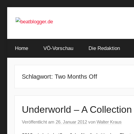
Zum
Inhalt
springen
…
beatblogger.de
and
Home
the
VÖ-Vorschau
Die Redaktion
beat
goes
on
Schlagwort:
Two Months Off
Underworld – A Collection
Veröffentlicht am
26. Januar 2012
von
Walter Kraus