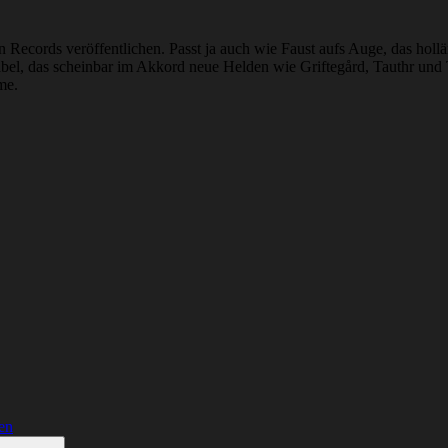
 Records veröffentlichen. Passt ja auch wie Faust aufs Auge, das hol
abel, das scheinbar im Akkord neue Helden wie Griftegård, Tauthr und 
me.
en