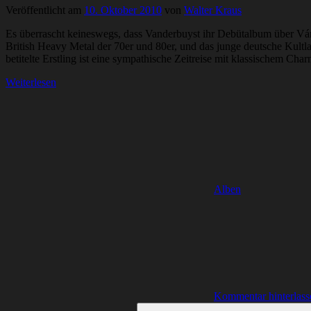
Veröffentlicht am
10. Oktober 2010
von
Walter Kraus
Es überrascht keineswegs, dass Vanderbuyst ihr Debütalbum über Ván
British Heavy Metal der 70er und 80er, und das junge deutsche Kultl
betitelte Erstling ist eine sympathische Zeitreise mit klassischem Char
Weiterlesen
Alben
Kommentar hinterlass
Suchen