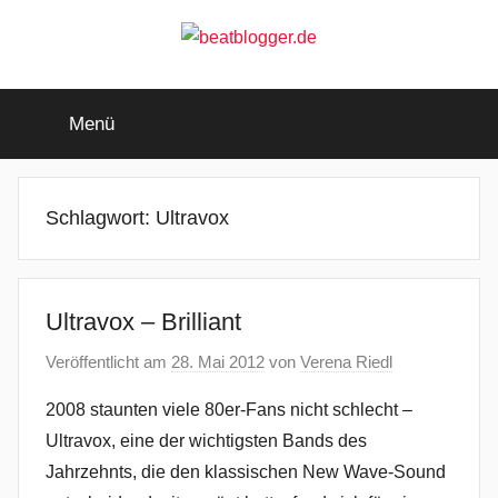
Zum
Inhalt
springen
beatblogger.de
…
and
Menü
the
beat
goes
on
Schlagwort:
Ultravox
Ultravox – Brilliant
Veröffentlicht am
28. Mai 2012
von
Verena Riedl
2008 staunten viele 80er-Fans nicht schlecht –
Ultravox, eine der wichtigsten Bands des
Jahrzehnts, die den klassischen New Wave-Sound