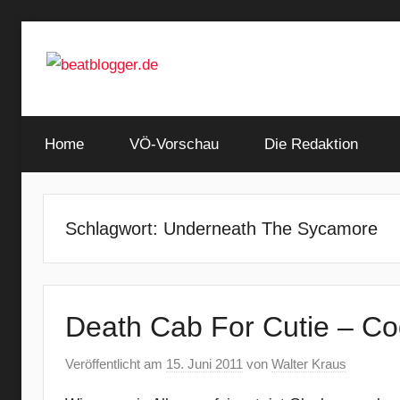
Zum
Inhalt
springen
…
beatblogger.de
and
Home
the
VÖ-Vorschau
Die Redaktion
beat
goes
on
Schlagwort:
Underneath The Sycamore
Death Cab For Cutie – C
Veröffentlicht am
15. Juni 2011
von
Walter Kraus