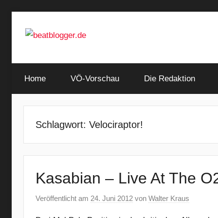
Zum
Inhalt
springen
…
beatblogger.de
and
Home
the
VÖ-Vorschau
Die Redaktion
beat
goes
on
Schlagwort:
Velociraptor!
Kasabian – Live At The O
Veröffentlicht am
24. Juni 2012
von
Walter Kraus