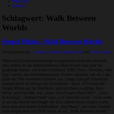
Impressum
Kontakt
Schlagwort:
Walk Between
Worlds
Simple Minds – Walk Between Worlds
Veröffentlicht am
1. Februar 2018
28. Januar 2018
von
Verena Riedl
Während Schottland heutzutage in populärmusikalischer Hinsicht
alles andere als ein unbeschriebenes Blatt ist und viele gute bis
großartige Bands, wie Franz Ferdinand, Biffy Clyro, Chvrches, oder
Big Country, aus dem britannischen Norden stammen, sah die Lage
Ende der 70er wesentlich düsterer aus. Lange Zeit galt Schottland
hauptsächlich als Heimat des Dudelsacks – doch 1978 traten die
Simple Minds auf die Bildfläche, und mit ihnen unzählige New
Wave- und Pop-Hits, wie „Don’t You (Forget About Me)“, „Alive
& Kicking“, „Belfast Child“ oder „Let There Be Love“. Auch wenn
es um das Sextett um Sänger Jim Kerr zuletzt etwas ruhiger wurde,
kann man dem letzten Studioalbum „Big Music“ eine hohe Qualität
nicht absprechen und 2018 setzen sie mit „Walk Between Worlds“