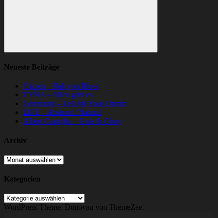
Suchen
Neueste Beiträge
Citizen – Halcyon Blues
TYNA – Allen geht es
Ceremony – Tell Me Your Dream
LIFE – Abstract / Natural
Albert Castiglia – Grits & Glory
Archiv
Archiv
Kategorien
Kategorien
WordPress-Theme: Donovan von ThemeZee.