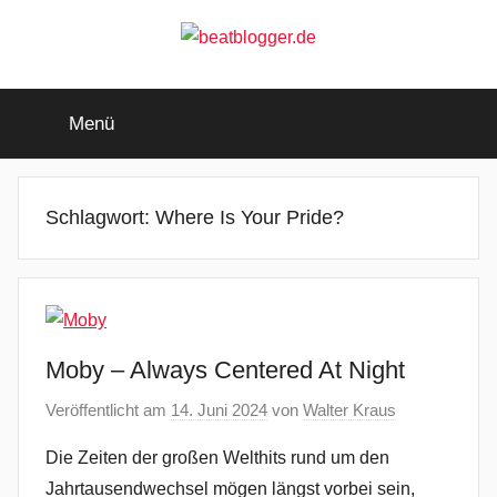
Zum
Inhalt
springen
beatblogger.de
…
and
Menü
the
beat
goes
on
Schlagwort:
Where Is Your Pride?
Moby – Always Centered At Night
Veröffentlicht am
14. Juni 2024
von
Walter Kraus
Die Zeiten der großen Welthits rund um den
Jahrtausendwechsel mögen längst vorbei sein,