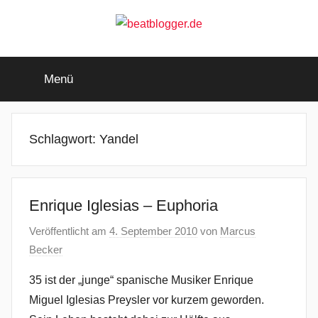
Zum
Inhalt
springen
beatblogger.de
…
and
Menü
the
beat
goes
on
Schlagwort:
Yandel
Enrique Iglesias – Euphoria
Veröffentlicht am
4. September 2010
von
Marcus
Becker
35 ist der „junge“ spanische Musiker Enrique
Miguel Iglesias Preysler vor kurzem geworden.