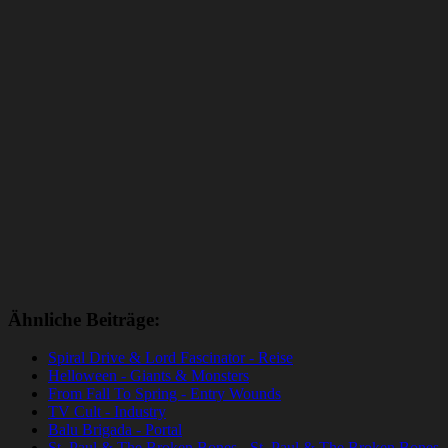
Ähnliche Beiträge:
Spiral Drive & Lord Fascinator - Reise
Helloween - Giants & Monsters
From Fall To Spring - Entry Wounds
TV Cult - Industry
Balu Brigada - Portal
St. Paul & The Broken Bones - St. Paul & The Broken Bones