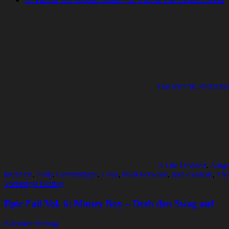
Das hört die Redaktio
A Life Divided
,
Abiga
favoriten
,
Felly
,
Geheimtipps
,
Lena
,
Push Forward
,
stan courtois
,
The
Beitragsnavigation
Vorheriger Beitrag
Epic Fail Vol. 6: Money Boy – Dreh den Swag auf
Nächster Beitrag