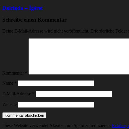
Dalriada – Ígéret
Schreibe einen Kommentar
Deine E-Mail-Adresse wird nicht veröffentlicht.
Erforderliche Felder 
Kommentar
*
Name
*
E-Mail-Adresse
*
Website
Diese Website verwendet Akismet, um Spam zu reduzieren.
Erfahre,