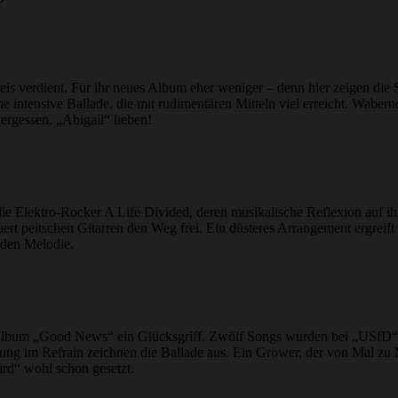
is verdient. Für ihr neues Album eher weniger – denn hier zeigen die
e intensive Ballade, die mit rudimentären Mitteln viel erreicht. Wabernd
ergessen, „Abigail“ lieben!
die Elektro-Rocker A Life Divided, deren musikalische Reflexion auf i
rt peitschen Gitarren den Weg frei. Ein düsteres Arrangement ergreif
enden Melodie.
lbum „Good News“ ein Glücksgriff. Zwölf Songs wurden bei „USfD“ vo
ng im Refrain zeichnen die Ballade aus. Ein Grower, der von Mal zu M
ward“ wohl schon gesetzt.