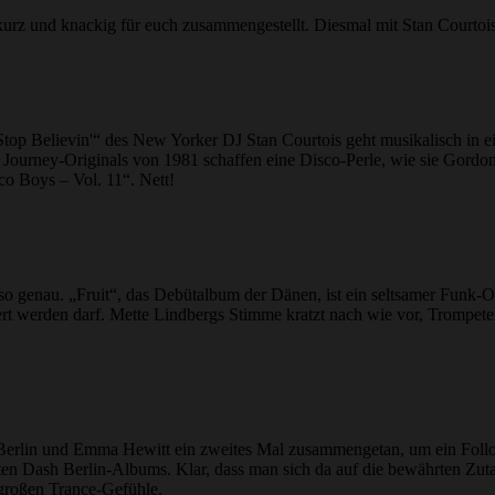
kurz und knackig für euch zusammengestellt. Diesmal mit Stan Courto
Stop Believin'“ des New Yorker DJ Stan Courtois geht musikalisch in e
 Journey-Originals von 1981 schaffen eine Disco-Perle, wie sie Gordon
o Boys – Vol. 11“. Nett!
so genau. „Fruit“, das Debütalbum der Dänen, ist ein seltsamer Funk-
werden darf. Mette Lindbergs Stimme kratzt nach wie vor, Trompeten und
rlin und Emma Hewitt ein zweites Mal zusammengetan, um ein Follow-
 Dash Berlin-Albums. Klar, dass man sich da auf die bewährten Zutate
großen Trance-Gefühle.