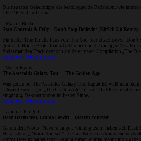
Die neuesten Geheimtipps der beatblogger.de-Redaktion, wie immer 
Life Divided und Lena!
Marcus Becker
Stan Courtois & Felly – Don’t Stop Believin‘ (KitSch 2.0 Remix)
Ein heißer Tipp für alle Fans von „For You“ der Disco Boys. „Don’t 
gestrickt: House-Beats, Piano-Geklimper und die rockigen Vocals des
findet man den Track dennoch auf deren neuer Compilation „The Disc
Reinhören
|
Mehr erfahren
Walter Kraus
The Asteroids Galaxy Tour – The Golden Age
Was genau bei The Asteroids Galaxy Tour kaputt ist, weiß man nicht 
schweift zurück gen „The Golden Age“, das in DL-EP-Form abgefeiert 
eingängig. Dekonstruktion im besten Sinne.
Reinhören
|
Mehr erfahren
Andreas Krogull
Dash Berlin feat. Emma Hewitt – Disarm Yourself
Getreu dem Motto „Never change a winning team“ haben sich Dash Be
Heraus kam „Disarm Yourself“, die Leadsingle des kommenden zweiten
Emma Hewitts pathetischer Gesang sorgen einmal mehr für die ganz 