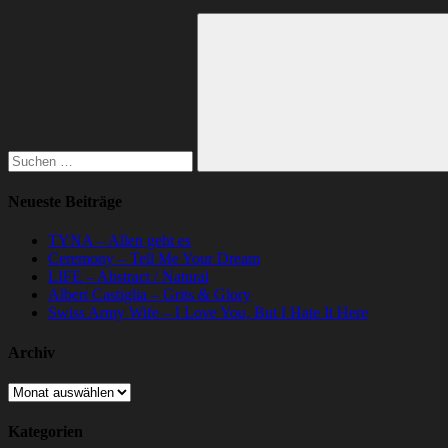
Suchen
nach:
Suchen
Neueste Beiträge
TYNA – Allen geht es
Ceremony – Tell Me Your Dream
LIFE – Abstract / Natural
Albert Castiglia – Grits & Glory
Swiss Army Wife – I Love You, But I Hate It Here
Archiv
Archiv
Kategorien