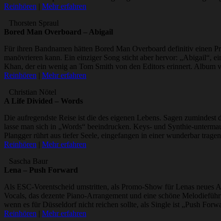
Reinhören
|
Mehr erfahren
Thorsten Spraul
Bored Man Overboard – Abigail
Für ihren Bandnamen hätten Bored Man Overboard definitiv einen Pre
manövrieren kann. Ein einziger Song sticht aber hervor: „Abigail“, ein
Khan, der ein wenig an Tom Smith von den Editors erinnert. Album v
Reinhören
|
Mehr erfahren
Christian Nötel
A Life Divided – Words
Die aufregendste Reise ist die des eigenen Lebens. Sagen zumindest 
lasse man sich in „Words“ beeindrucken. Keys- und Synthie-untermaue
Plangger rührt aus tiefer Seele, eingefangen in einer wunderbar trag
Reinhören
|
Mehr erfahren
Sascha Baur
Lena – Push Forward
Als ESC-Vorentscheid umstritten, als Promo-Show für Lenas neues A
Vocals, das dezente Piano-Arrangement und eine schöne Melodieführu
wenn es für Düsseldorf nicht reichen sollte, als Single ist „Push For
Reinhören
|
Mehr erfahren