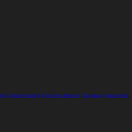
erlin
,
Disarm Yourself
,
Don't Stop Believin'
,
Download
,
emma hewitt
,