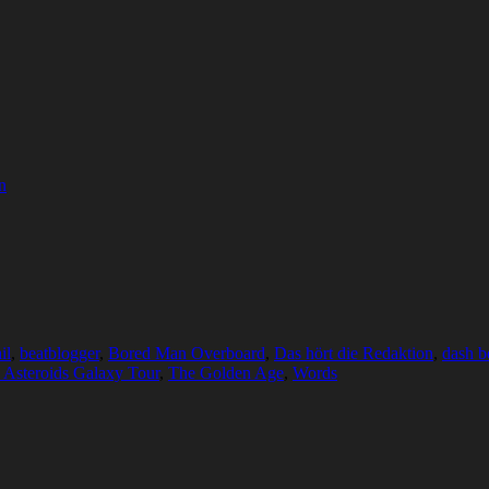
n
il
,
beatblogger
,
Bored Man Overboard
,
Das hört die Redaktion
,
dash b
 Asteroids Galaxy Tour
,
The Golden Age
,
Words