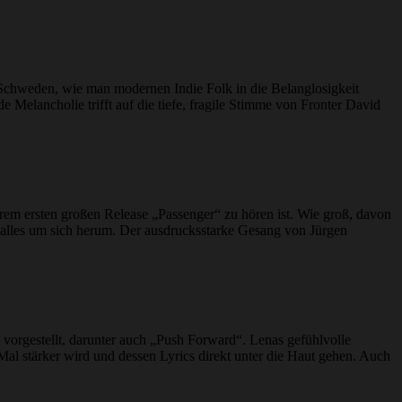
 Schweden, wie man modernen Indie Folk in die Belanglosigkeit
e Melancholie trifft auf die tiefe, fragile Stimme von Fronter David
hrem ersten großen Release „Passenger“ zu hören ist. Wie groß, davon
t alles um sich herum. Der ausdrucksstarke Gesang von Jürgen
rgestellt, darunter auch „Push Forward“. Lenas gefühlvolle
al stärker wird und dessen Lyrics direkt unter die Haut gehen. Auch