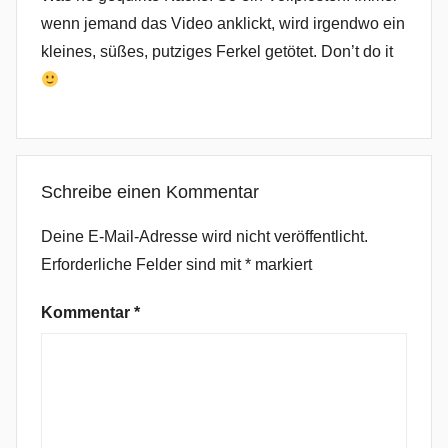
,
wenn jemand das Video anklickt, wird irgendwo ein
D
kleines, süßes, putziges Ferkel getötet. Don’t do it
r
e
h
d
e
Schreibe einen Kommentar
n
S
Deine E-Mail-Adresse wird nicht veröffentlicht.
w
Erforderliche Felder sind mit
*
markiert
a
g
Kommentar
*
a
u
f
,
E