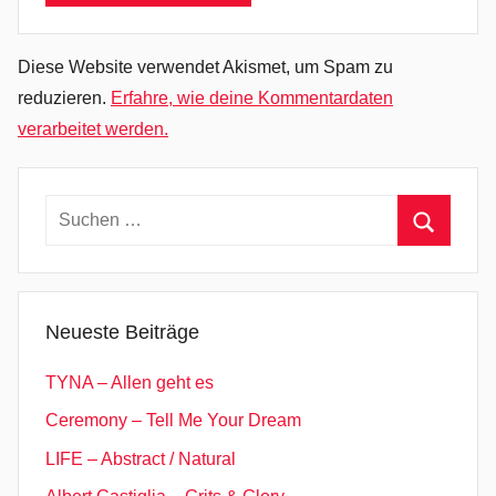
F
r
a
Diese Website verwendet Akismet, um Spam zu
u
reduzieren.
Erfahre, wie deine Kommentardaten
e
verarbeitet werden.
n
a
r
Suchen
z
nach:
Suchen
t
,
G
Neueste Beiträge
u
c
TYNA – Allen geht es
c
Ceremony – Tell Me Your Dream
i
LIFE – Abstract / Natural
,
H