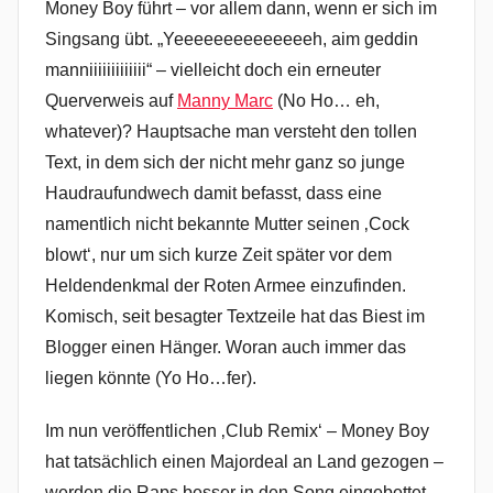
Money Boy führt – vor allem dann, wenn er sich im
Singsang übt. „Yeeeeeeeeeeeeeeh, aim geddin
manniiiiiiiiiiiii“ – vielleicht doch ein erneuter
Querverweis auf
Manny Marc
(No Ho… eh,
whatever)? Hauptsache man versteht den tollen
Text, in dem sich der nicht mehr ganz so junge
Haudraufundwech damit befasst, dass eine
namentlich nicht bekannte Mutter seinen ‚Cock
blowt‘, nur um sich kurze Zeit später vor dem
Heldendenkmal der Roten Armee einzufinden.
Komisch, seit besagter Textzeile hat das Biest im
Blogger einen Hänger. Woran auch immer das
liegen könnte (Yo Ho…fer).
Im nun veröffentlichen ‚Club Remix‘ – Money Boy
hat tatsächlich einen Majordeal an Land gezogen –
werden die Raps besser in den Song eingebettet,