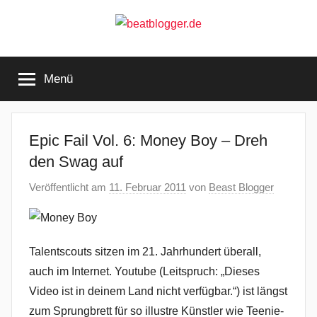
Zum
Inhalt
springen
beatblogger.de
…
and
Menü
the
beat
goes
on
Epic Fail Vol. 6: Money Boy – Dreh
den Swag auf
Veröffentlicht am
11. Februar 2011
von
Beast Blogger
Talentscouts sitzen im 21. Jahrhundert überall,
auch im Internet. Youtube (Leitspruch: „Dieses
Video ist in deinem Land nicht verfügbar.“) ist längst
zum Sprungbrett für so illustre Künstler wie Teenie-