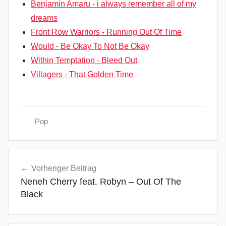
Benjamin Amaru - i always remember all of my
dreams
Front Row Warriors - Running Out Of Time
Would - Be Okay To Not Be Okay
Within Temptation - Bleed Out
Villagers - That Golden Time
Pop
C
Beitragsnavigation
a
Vorheriger Beitrag
n
Neneh Cherry feat. Robyn – Out Of The
'
Black
t
R