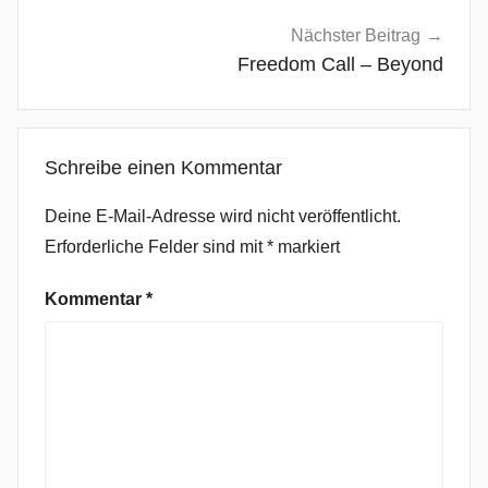
e
m
Nächster Beitrag
e
Freedom Call – Beyond
m
b
e
Schreibe einen Kommentar
r
T
Deine E-Mail-Adresse wird nicht veröffentlicht.
o
Erforderliche Felder sind mit
*
markiert
F
o
Kommentar
*
r
g
e
t
Y
o
u