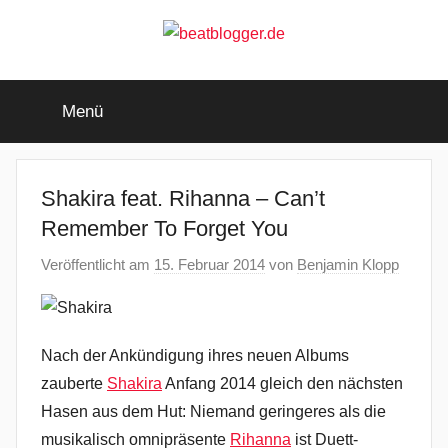
Zum
Inhalt
springen
beatblogger.de
…
and
Menü
the
beat
goes
on
Shakira feat. Rihanna – Can’t
Remember To Forget You
Veröffentlicht am
15. Februar 2014
von
Benjamin Klopp
Nach der Ankündigung ihres neuen Albums
zauberte
Shakira
Anfang 2014 gleich den nächsten
Hasen aus dem Hut: Niemand geringeres als die
musikalisch omnipräsente
Rihanna
ist Duett-