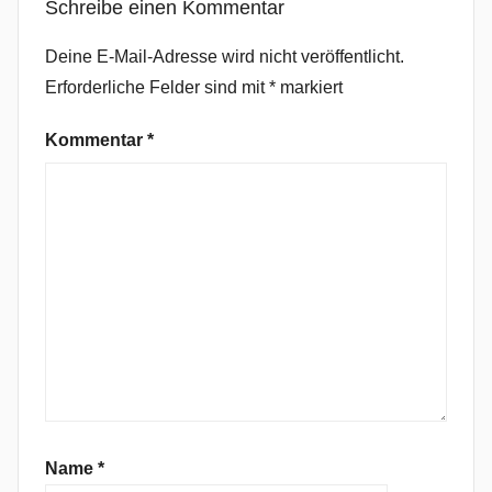
Schreibe einen Kommentar
o
n
Deine E-Mail-Adresse wird nicht veröffentlicht.
g
Erforderliche Felder sind mit
*
markiert
r
a
Kommentar
*
t
u
l
a
t
i
o
n
s
C
h
r
Name
*