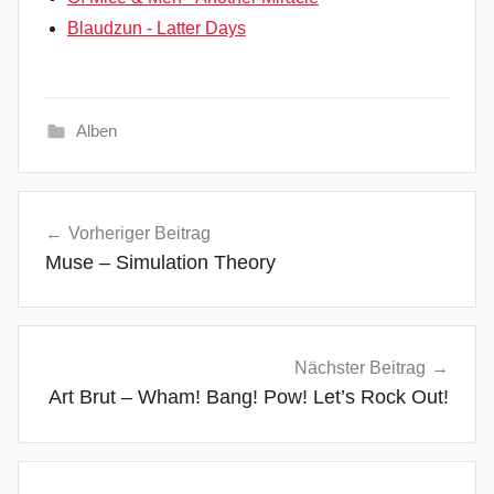
Blaudzun - Latter Days
Alben
C
Beitragsnavigation
a
Vorheriger Beitrag
n
Muse – Simulation Theory
'
t
S
w
Nächster Beitrag
i
Art Brut – Wham! Bang! Pow! Let’s Rock Out!
m
,
C