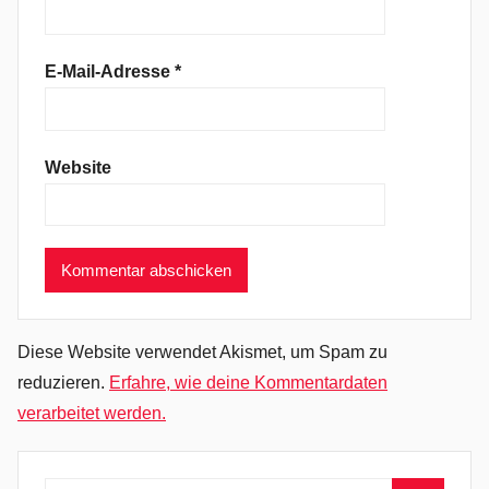
i
s
t
E-Mail-Adresse
*
o
p
h
Website
e
r
H
o
d
g
e
Diese Website verwendet Akismet, um Spam zu
,
reduzieren.
Erfahre, wie deine Kommentardaten
E
verarbeitet werden.
m
o
c