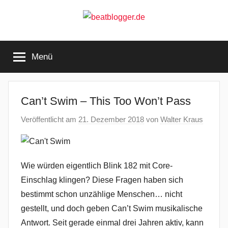
Zum
Inhalt
springen
beatblogger.de
…
and
Menü
the
beat
goes
on
Can’t Swim – This Too Won’t Pass
Veröffentlicht am
21. Dezember 2018
von
Walter Kraus
Wie würden eigentlich Blink 182 mit Core-
Einschlag klingen? Diese Fragen haben sich
bestimmt schon unzählige Menschen… nicht
gestellt, und doch geben Can’t Swim musikalische
Antwort. Seit gerade einmal drei Jahren aktiv, kann