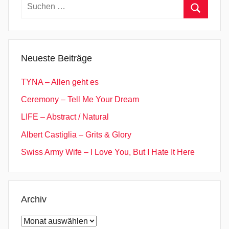
Suchen
o
nach:
r
Suchen
e
,
Neueste Beiträge
M
y
TYNA – Allen geht es
Q
Ceremony – Tell Me Your Dream
u
LIFE – Abstract / Natural
e
e
Albert Castiglia – Grits & Glory
n
Swiss Army Wife – I Love You, But I Hate It Here
,
P
o
p
Archiv
P
Archiv
u