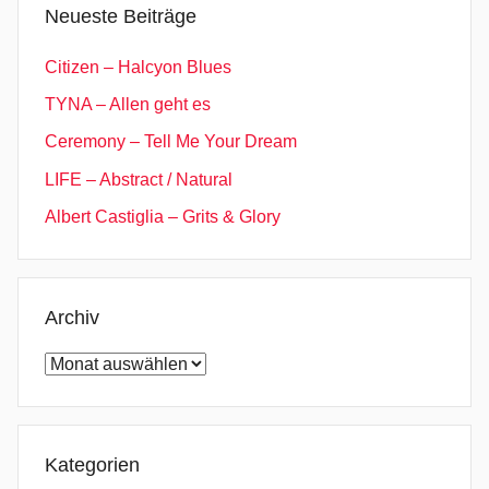
n
Neueste Beiträge
i
n
Citizen – Halcyon Blues
g
TYNA – Allen geht es
P
Ceremony – Tell Me Your Dream
o
s
LIFE – Abstract / Natural
t
Albert Castiglia – Grits & Glory
Archiv
Archiv
Kategorien