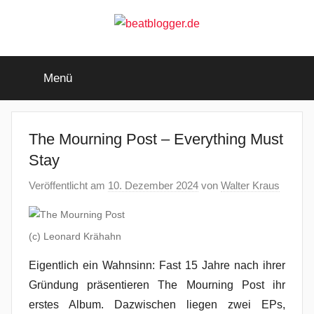
Zum
Inhalt
springen
beatblogger.de
…
and
Menü
the
beat
goes
on
The Mourning Post – Everything Must
Stay
Veröffentlicht am
10. Dezember 2024
von
Walter Kraus
(c) Leonard Krähahn
Eigentlich ein Wahnsinn: Fast 15 Jahre nach ihrer
Gründung präsentieren The Mourning Post ihr
erstes Album. Dazwischen liegen zwei EPs,