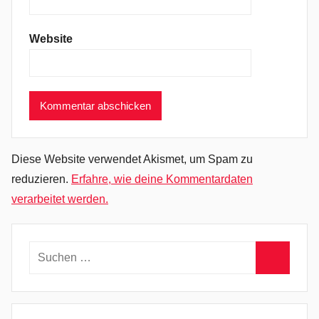
M
e
Website
m
e
A
g
a
i
n
Diese Website verwendet Akismet, um Spam zu
,
reduzieren.
Erfahre, wie deine Kommentardaten
T
verarbeitet werden.
h
e
M
Suchen
o
nach:
u
Suchen
r