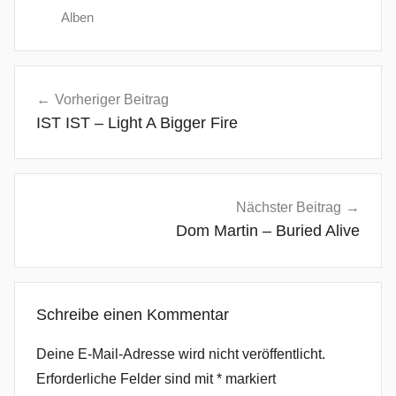
Alben
E
Beitragsnavigation
m
Vorheriger Beitrag
o
IST IST – Light A Bigger Fire
,
E
v
e
Nächster Beitrag
r
Dom Martin – Buried Alive
y
t
h
Schreibe einen Kommentar
i
n
Deine E-Mail-Adresse wird nicht veröffentlicht.
g
Erforderliche Felder sind mit
*
markiert
M