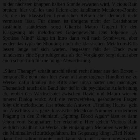
in der nächsten knappen halben Stunde erwarten wird. Vicious Rain
brettern hier voll los und liefern eine knallharte Metalcore-Bombe
ab, die den klassischen hymnischen Refrain aber dennoch nicht
vermissen lässt. Für diesen ist übrigens nicht der Leadshouter
zuständig, stattdessen sorgt Gitarrist Mauro Gugerli für den
Klargesang als melodisches Gegengewicht. Das folgende „A
Spotless Mind“ klingt im Intro dann voll nach Synthwave, aber
weder das typische Shouting noch die klassischen Metalcore-Riffs
lassen lange auf sich warten. Insgesamt fällt der Track zwar
mindestens eine Spur ruhiger aus als der Vorgänger, sorgt damit aber
auch schon früh für die nötige Abwechslung.
„Silent Therapy“ schallt anschließend recht düster aus den Boxen –
tempomäßig geht man hier zwar mit angezogener Handbremse zu
Werke, dafür knallen die Riffs aber umso härter und mächtiger.
Thematisch taucht die Band hier tief in die psychische Aufarbeitung
ab, wobei das Wechselspiel zwischen David und Mauro wie ein
innerer Dialog wirkt: Auf die verzweifelten, geshouteten Fragen
folgt die melodische, fast tröstende Antwort. „Trading Hearts“ geht
im Anschluss als ganz klassische Metalcore-Nummer modernerer
Prägung in den Zieleinlauf. „Spitting Blood Again“ lässt es dann
schon vom Songnamen her erkennen: Hier gehen Vicious Rain
wirklich knallhart zu Werke, die eingängigen Melodien werden auf
ein Minimallevel zurückgefahren. Im Gegenzug klingt „Red Noise“
dann fast schon poppig und kann sich mit seinen powervollen