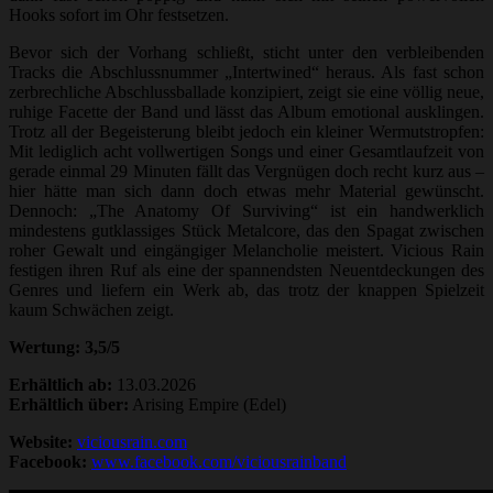
Hooks sofort im Ohr festsetzen.
Bevor sich der Vorhang schließt, sticht unter den verbleibenden
Tracks die Abschlussnummer „Intertwined“ heraus. Als fast schon
zerbrechliche Abschlussballade konzipiert, zeigt sie eine völlig neue,
ruhige Facette der Band und lässt das Album emotional ausklingen.
Trotz all der Begeisterung bleibt jedoch ein kleiner Wermutstropfen:
Mit lediglich acht vollwertigen Songs und einer Gesamtlaufzeit von
gerade einmal 29 Minuten fällt das Vergnügen doch recht kurz aus –
hier hätte man sich dann doch etwas mehr Material gewünscht.
Dennoch: „The Anatomy Of Surviving“ ist ein handwerklich
mindestens gutklassiges Stück Metalcore, das den Spagat zwischen
roher Gewalt und eingängiger Melancholie meistert. Vicious Rain
festigen ihren Ruf als eine der spannendsten Neuentdeckungen des
Genres und liefern ein Werk ab, das trotz der knappen Spielzeit
kaum Schwächen zeigt.
Wertung: 3,5/5
Erhältlich ab:
13.03.2026
Erhältlich über:
Arising Empire (Edel)
Website:
viciousrain.com
Facebook:
www.facebook.com/viciousrainband