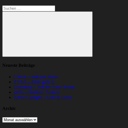
Suchen
nach:
Suchen
Neueste Beiträge
Citizen – Halcyon Blues
TYNA – Allen geht es
Ceremony – Tell Me Your Dream
LIFE – Abstract / Natural
Albert Castiglia – Grits & Glory
Archiv
Archiv