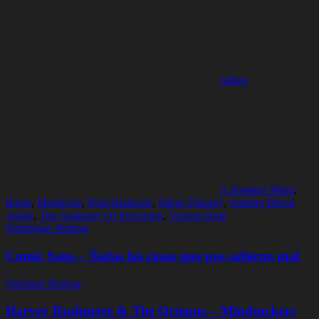
Alben
A Spotless Mind
,
Ikigai
,
Metalcore
,
Post-Hardcore
,
Silent Therapy
,
Spitting Blood
Again
,
The Anatomy Of Surviving
,
Vicious Rain
Beitragsnavigation
Vorheriger Beitrag
Comic Sans – Todas las cosas que nos salieron mal
Nächster Beitrag
Harvey Rushmore & The Octopus – Mindsuckers