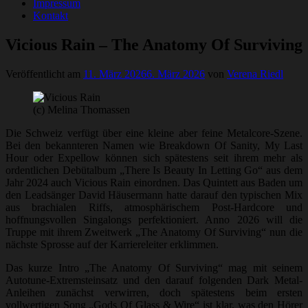
Impressum
Kontakt
Vicious Rain – The Anatomy Of Surviving
Veröffentlicht am
11. März 2026
6. März 2026
von
Verena Riedl
(c) Melina Thomassen
Die Schweiz verfügt über eine kleine aber feine Metalcore-Szene.
Bei den bekannteren Namen wie Breakdown Of Sanity, My Last
Hour oder Expellow können sich spätestens seit ihrem mehr als
ordentlichen Debütalbum „There Is Beauty In Letting Go“ aus dem
Jahr 2024 auch Vicious Rain einordnen. Das Quintett aus Baden um
den Leadsänger David Häusermann hatte darauf den typischen Mix
aus brachialen Riffs, atmosphärischem Post-Hardcore und
hoffnungsvollen Singalongs perfektioniert. Anno 2026 will die
Truppe mit ihrem Zweitwerk „The Anatomy Of Surviving“ nun die
nächste Sprosse auf der Karriereleiter erklimmen.
Das kurze Intro „The Anatomy Of Surviving“ mag mit seinem
Autotune-Extremsteinsatz und den darauf folgenden Dark Metal-
Anleihen zunächst verwirren, doch spätestens beim ersten
vollwertigen Song „Gods Of Glass & Wire“ ist klar, was den Hörer