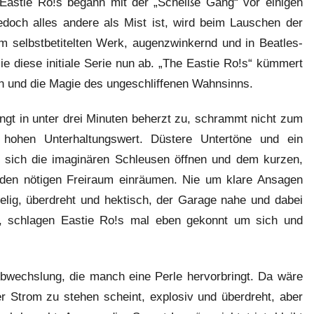
i Eastie Ro!s begann mit der „Scheiße Gang“ vor einigen
jedoch alles andere als Mist ist, wird beim Lauschen der
em selbstbetitelten Werk, augenzwinkernd und in Beatles-
e diese initiale Serie nun ab. „The Eastie Ro!s“ kümmert
en und die Magie des ungeschliffenen Wahnsinns.
gt in unter drei Minuten beherzt zu, schrammt nicht zum
 hohen Unterhaltungswert. Düstere Untertöne und ein
or sich die imaginären Schleusen öffnen und dem kurzen,
 den nötigen Freiraum einräumen. Nie um klare Ansagen
belig, überdreht und hektisch, der Garage nahe und dabei
d, schlagen Eastie Ro!s mal eben gekonnt um sich und
bwechslung, die manch eine Perle hervorbringt. Da wäre
ter Strom zu stehen scheint, explosiv und überdreht, aber