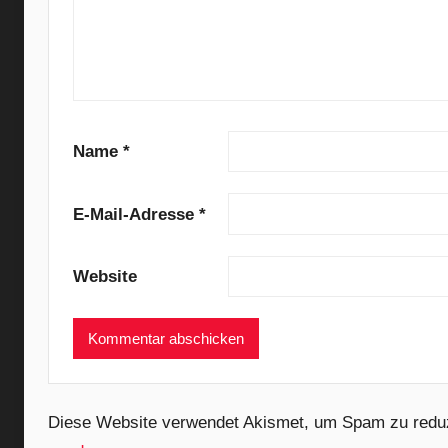
k
,
T
h
e
E
Name
*
a
s
E-Mail-Adresse
*
t
i
Website
e
R
o
!
s
Diese Website verwendet Akismet, um Spam zu redu