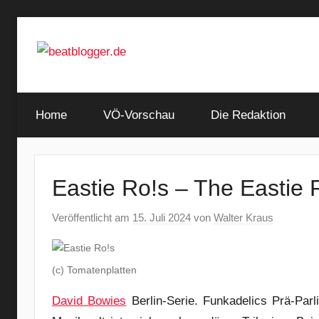
Zum
Inhalt
springen
…
beatblogger.de
and
Home
the
VÖ-Vorschau
Die Redaktion
beat
goes
on
Eastie Ro!s – The Eastie 
Veröffentlicht am
15. Juli 2024
von
Walter Kraus
(c) Tomatenplatten
David Bowies
Berlin-Serie. Funkadelics Prä-Par