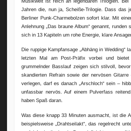
Musikwelt ist reich an legendären Trilogien. Be
Jahren die, nun ja, Scheiße-Trilogie. Dass das 
Berliner Punk-Charmebolzen sofort klar. Mit ein
Anlehnung „Das braune Album“ genannt, runden si
sich in 13 Kapiteln um rohe Energie, klare Ansag
Die ruppige Kampfansage „Abhäng in Wedding“ lan
letzten Mal am Post-Präfix vorbei und bietet
grummelnder Basslauf zeigen sich stilvoll, bev
skandierten Refrain sowie der nervösen Gitarre
verlegen, darf es danach „Arschloch“ sein – hib
unfassbar nervös. Auf einem Pulverfass reiten
haben Spaß daran.
Was diese knapp 33 Minuten ausmacht, ist die A
beispielsweise „Drahtseilakt“, das regelrecht un