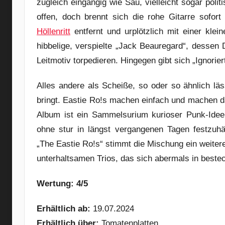
zugleich eingängig wie Sau, vielleicht sogar politi
offen, doch brennt sich die rohe Gitarre sofo
Höllenritt
entfernt und urplötzlich mit einer kl
hibbelige, verspielte „Jack Beauregard“, dessen
Leitmotiv torpedieren. Hingegen gibt sich „Ignoriert 
Alles andere als Scheiße, so oder so ähnlich läs
bringt. Eastie Ro!s machen einfach und machen d
Album ist ein Sammelsurium kurioser Punk-Idee
ohne stur in längst vergangenen Tagen festzuhä
„The Eastie Ro!s“ stimmt die Mischung ein weiteres
unterhaltsamen Trios, das sich abermals in beste
Wertung: 4/5
Erhältlich ab:
19.07.2024
Erhältlich über:
Tomatenplatten