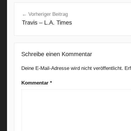
Beitragsnavigation
a
Vorheriger Beitrag
s
Travis – L.A. Times
t
i
e
R
o
Schreibe einen Kommentar
!
s
Deine E-Mail-Adresse wird nicht veröffentlicht.
Er
,
Kommentar
*
P
u
n
k
R
o
c