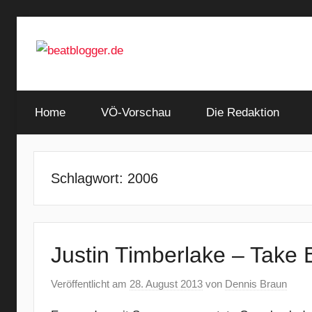
Zum
Inhalt
springen
…
beatblogger.de
and
Home
the
VÖ-Vorschau
Die Redaktion
beat
goes
on
Schlagwort:
2006
Justin Timberlake – Take 
Veröffentlicht am
28. August 2013
von
Dennis Braun