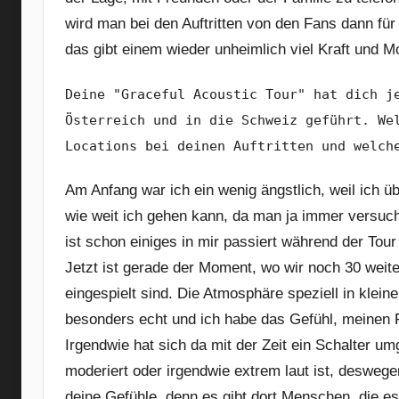
wird man bei den Auftritten von den Fans dann für
das gibt einem wieder unheimlich viel Kraft und Mo
Deine "Graceful Acoustic Tour" hat dich j
Österreich und in die Schweiz geführt. We
Locations bei deinen Auftritten und welch
Am Anfang war ich ein wenig ängstlich, weil ich ü
wie weit ich gehen kann, da man ja immer versuch
ist schon einiges in mir passiert während der To
Jetzt ist gerade der Moment, wo wir noch 30 weite
eingespielt sind. Die Atmosphäre speziell in klei
besonders echt und ich habe das Gefühl, meinen 
Irgendwie hat sich da mit der Zeit ein Schalter u
moderiert oder irgendwie extrem laut ist, deswege
deine Gefühle, denn es gibt dort Menschen, die es 