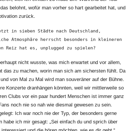
 das belohnt, wofür man vorher so hart gearbeitet hat, und
tivation zurück.
etzt in sieben Städte nach Deutschland,
lche Atmosphäre herrscht besonders in kleineren
en Reiz hat es, unplugged zu spielen?
berhaupt nicht wusste, was mich erwartet und vor allem,
t das zu machen, worin man sich am sichersten fühlt. Da
ur und von Mal zu Mal wird man souveräner auf der Bühne.
re Konzerte dranhängen könnten, weil wir mittlerweile so
neren Clubs vor ein paar hundert Menschen ist immer ganz
Fans noch nie so nah wie diesmal gewesen zu sein.
mgelegt: Ich war noch nie der Typ, der besonders gerne
n habe ich mir gesagt: „Sei einfach du und sprich über
interessiert und die hören möchten, wie es dir geht.“.