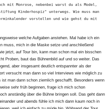
uch mit Monrose, nebenbei warst du als Model,
stiftung Kinderhospiz" unterwegs. Wie muss man
erminkalender vorstellen und wie gehst du mit
ungsweise welche Aufgaben anstehen. Mal habe ich ein
ein muss, mich in die Maske setze und anschließend
wie jetzt, auf Tour bin, kann man schon mal ein bisschen
t Proben, baut das Bühnenbild auf und so weiter. Das
egend, aber insgesamt deutlich entspannter als der
ort versucht man dann so viel Interviews wie möglich zu
s ist man dann schon ziemlich geschafft. Besonders wenn
weise sehr früh beginnen, frage ich mich schon
ch anständig über die Bühne bringen soll. Das geht dann
reinander und abends fühle ich mich dann kaum noch in
nieren, weil ich einfach zu müde bin. Während der Tour