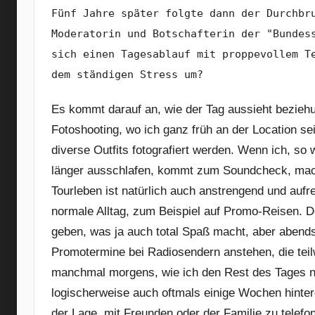
Fünf Jahre später folgte dann der Durchbr
Moderatorin und Botschafterin der "Bundes
sich einen Tagesablauf mit proppevollem T
dem ständigen Stress um?
Es kommt darauf an, wie der Tag aussieht bezieh
Fotoshooting, wo ich ganz früh an der Location s
diverse Outfits fotografiert werden. Wenn ich, so 
länger ausschlafen, kommt zum Soundcheck, mach
Tourleben ist natürlich auch anstrengend und aufr
normale Alltag, zum Beispiel auf Promo-Reisen. D
geben, was ja auch total Spaß macht, aber abend
Promotermine bei Radiosendern anstehen, die teil
manchmal morgens, wie ich den Rest des Tages no
logischerweise auch oftmals einige Wochen hinte
der Lage, mit Freunden oder der Familie zu telefo