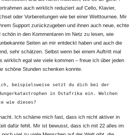
rahmen auch wirklich reduziert auf Cello, Klavier,
sel oder Vorbereitungen wie bei einer Welttournee. Mir
 ihrem Support zurückzugeben und ihnen auch neue, echte
al schön in den Kommentaren im Netz zu lesen, wie
z unbekannte Seiten an mir entdeckt haben und auch die
nd, sehr schätzen. Selbst wenn bei einem Auftritt mal
s wirklich egal wie viele kommen – freue ich über jeden
aar schöne Stunden schenken konnte.
ich, beispielsweise setzt du dich bei der
Hungerkatastrophen in Ostafrika ein. Welchen
te wie dieses?
acht. Ich schäme mich fast, dass ich nicht aktiver in
it dafür fehlt. Mir ist bewusst, dass ich mit 22 alles im
noch viel zu viele Menschen auf der Welt gibt, die