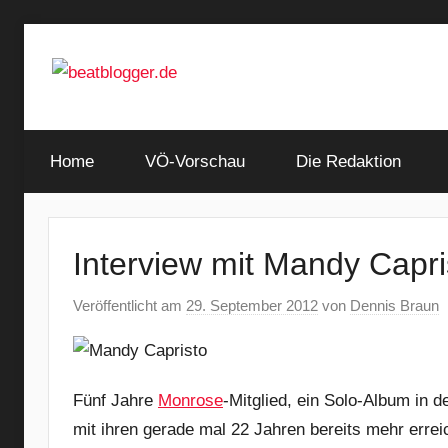
Zum
Inhalt
springen
…
beatblogger.de
and
Home
the
VÖ-Vorschau
Die Redaktion
beat
goes
on
Interview mit Mandy Capri
Veröffentlicht am
29. September 2012
von
Dennis Braun
Fünf Jahre
Monrose
-Mitglied, ein Solo-Album in d
mit ihren gerade mal 22 Jahren bereits mehr erreich