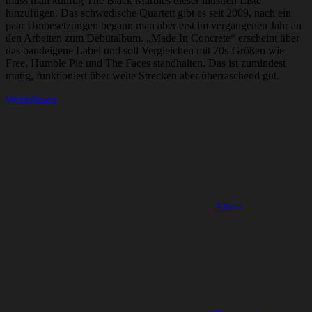
muss man künftig The Black Marbles dieser illustren Liste
hinzufügen. Das schwedische Quartett gibt es seit 2009, nach ein
paar Umbesetzungen begann man aber erst im vergangenen Jahr an
den Arbeiten zum Debütalbum. „Made In Concrete“ erscheint über
das bandeigene Label und soll Vergleichen mit 70s-Größen wie
Free, Humble Pie und The Faces standhalten. Das ist zumindest
mutig, funktioniert über weite Strecken aber überraschend gut.
Weiterlesen
Alben