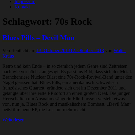
Impressum
Kontakt
Schlagwort:
70s Rock
Blues Pills – Devil Man
Veröffentlicht am
13. Oktober 2013
12. Oktober 2013
von
Walter
Kraus
Retro und kein Ende – in so ziemlich jedem Genre sind Zeitreisen
nach wie vor höchst angesagt. Es passt ins Bild, dass sich der Metal-
Branchenriese Nuclear Blast eine 70s-Rock-Revival-Band unter den
Nagel gerissen hat. Blues Pills, ein amerikanisch-schwedisch-
französisches Quartett, gründete sich erst im Dezember 2011 und
gelangte über ihre erste EP sofort an einen großen Deal. Die jungen
Herrschaften um Ausnahmesängerin Elin Larsson versteht etwas
von, nun ja, Blues Rock und musikalischem Bombast. „Devil Man“
heißt ihre neue EP, die Lust auf mehr macht.
Weiterlesen