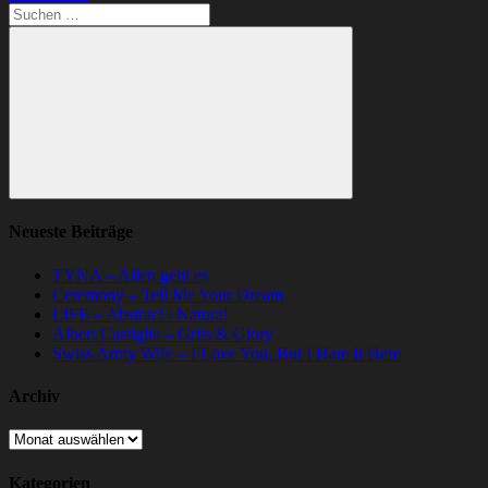
Suchen
nach:
Suchen
Neueste Beiträge
TYNA – Allen geht es
Ceremony – Tell Me Your Dream
LIFE – Abstract / Natural
Albert Castiglia – Grits & Glory
Swiss Army Wife – I Love You, But I Hate It Here
Archiv
Archiv
Kategorien