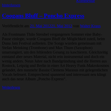
Kommentar
hinterlassen
Coogans Bluff – Poncho Express
Veröffentlicht am
21. Mai 2012
21. Mai 2012
von
Walter Kraus
Als Frontmann Thilo Streubel vergangenen Sommer eine Baby-
Pause einlegte, wurde Coogans Bluff die Möglichkeit zuteil, beim
Duna Jam Festival auftreten. Die Songs wurden gemeinsam mit
Stefan Meinking (Trombone) und Max Thum (Saxophon)
umarrangiert, um den fehlenden Gesang zu kaschieren. Gleichzeitig
entstand aber neues Material, nicht rein instrumental und doch ein
wenig anders. Neun Jahre nach Bandgründung sind die Herren aus
Rostock, Leipzig und Berlin in einer Art Heavy Funk-Makrokosmos
gelandet, den nunmehr Bassist Clemens Marasus mit gelegentlichen
Vocals befeuert. Entsprechend spannend und interessant neu klingt
auch das neue Album „Poncho Express“.
Weiterlesen