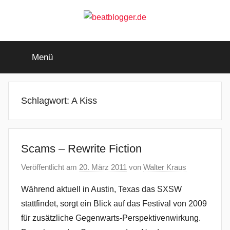
Zum
Inhalt
springen
beatblogger.de
…
and
Menü
the
beat
goes
on
Schlagwort:
A Kiss
Scams – Rewrite Fiction
Veröffentlicht am
20. März 2011
von
Walter Kraus
Während aktuell in Austin, Texas das SXSW
stattfindet, sorgt ein Blick auf das Festival von 2009
für zusätzliche Gegenwarts-Perspektivenwirkung.