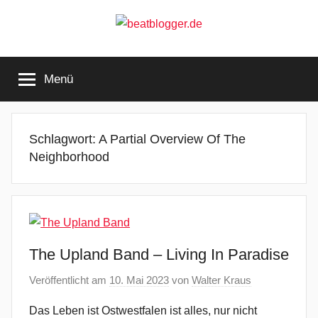
Zum
Inhalt
springen
beatblogger.de
…
and
Menü
the
beat
goes
on
Schlagwort:
A Partial Overview Of The
Neighborhood
The Upland Band – Living In Paradise
Veröffentlicht am
10. Mai 2023
von
Walter Kraus
Das Leben ist Ostwestfalen ist alles, nur nicht