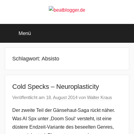
Zum
Inhalt
springen
beatblogger.de
…
and
Menü
the
beat
goes
on
Schlagwort:
Absisto
Cold Specks – Neuroplasticity
Veröffentlicht am
18. August 2014
von
Walter Kraus
Der zweite Teil der Gänsehaut-Saga rückt näher.
Was Al Spx unter ‚Doom Soul‘ versteht, ist eine
düstere Endzeit-Variante des beseelten Genres,