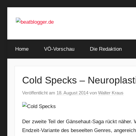
Zum
Inhalt
springen
…
beatblogger.de
and
Home
the
VÖ-Vorschau
Die Redaktion
beat
goes
on
Cold Specks – Neuroplasti
Veröffentlicht am
18. August 2014
von
Walter Kraus
Der zweite Teil der Gänsehaut-Saga rückt näher. W
Endzeit-Variante des beseelten Genres, angereic