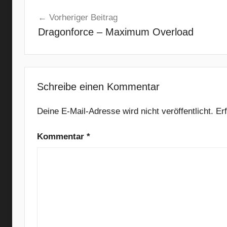
Beitragsnavigation
b
Vorheriger Beitrag
s
Dragonforce – Maximum Overload
i
s
t
o
,
Schreibe einen Kommentar
A
l
Deine E-Mail-Adresse wird nicht veröffentlicht.
Er
S
Kommentar
*
p
x
,
C
o
l
d