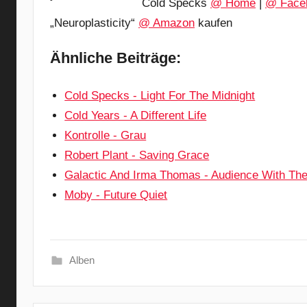
Cold Specks
@ Home
|
@ Face
„Neuroplasticity“
@ Amazon
kaufen
Ähnliche Beiträge:
Cold Specks - Light For The Midnight
Cold Years - A Different Life
Kontrolle - Grau
Robert Plant - Saving Grace
Galactic And Irma Thomas - Audience With Th
Moby - Future Quiet
Alben
A