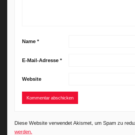
S
p
e
c
k
s
Name
*
,
D
E-Mail-Adresse
*
o
o
Website
m
S
o
u
l
,
Diese Website verwendet Akismet, um Spam zu redu
I
werden.
P