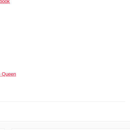
book
e Queen