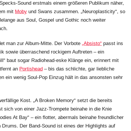
 Specks-Sound erstmals einem größeren Publikum näher,
rem mit
Moby
und Swans zusammen. „Neuroplasticity“, so
 Melange aus Soul, Gospel und Gothic noch weiter
uch.
det man zur Album-Mitte. Der Vorbote
„Absisto“
passt ins
tik sowie überraschend rockigem Auftreten – ein
ll“ baut sogar Radiohead-eske Klänge ein, erinnert mit
tfernt an
Portishead
– bis das schlichte, gar liebliche
n ein wenig Soul-Pop Einzug hält in das ansonsten sehr
fällige Kost. „A Broken Memory“ setzt die bereits
st sich von einer Jazz-Trompete beinahe in die Knie
dies At Bay“ – ein flotter, abermals beinahe freundlicher
 Drums. Der Band-Sound ist eines der Highlights auf