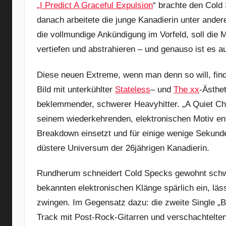
„I Predict A Graceful Expulsion
“ brachte den Cold
danach arbeitete die junge Kanadierin unter ande
die vollmundige Ankündigung im Vorfeld, soll die
vertiefen und abstrahieren – und genauso ist es a
Diese neuen Extreme, wenn man denn so will, fin
Bild mit unterkühlter
Stateless
– und
The xx
-Ästhe
beklemmender, schwerer Heavyhitter. „A Quiet Chi
seinem wiederkehrenden, elektronischen Motiv en
Breakdown einsetzt und für einige wenige Sekunde
düstere Universum der 26jährigen Kanadierin.
Rundherum schneidert Cold Specks gewohnt schwer
bekannten elektronischen Klänge spärlich ein, läs
zwingen. Im Gegensatz dazu: die zweite Single „Bo
Track mit Post-Rock-Gitarren und verschachtelten