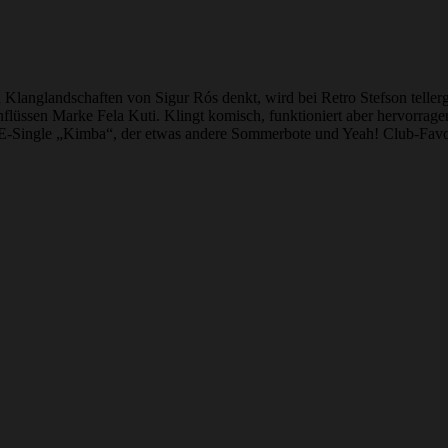
Klanglandschaften von Sigur Rós denkt, wird bei Retro Stefson teller
nflüssen Marke Fela Kuti. Klingt komisch, funktioniert aber hervorrag
die E-Single „Kimba“, der etwas andere Sommerbote und Yeah! Club-Favo