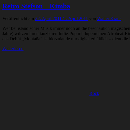
Retro Stefson – Kimba
Veröffentlicht am
22. April 2011
21. April 2011
von
Walter Kraus
Wer bei isländischer Musik immer noch an die beschaulich magischen 
Jahre) würzen ihren tanzbaren Indie-Pop mit lupenreinen Afrobeat-Ei
das Debüt „Montaña“ ist hierzulande nur digital erhältlich – dient 
Weiterlesen
Rock