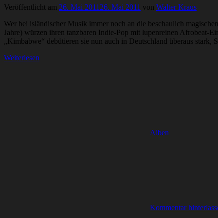
Veröffentlicht am
26. Mai 2011
26. Mai 2011
von
Walter Kraus
Wer bei isländischer Musik immer noch an die beschaulich magischen 
Jahre) würzen ihren tanzbaren Indie-Pop mit lupenreinen Afrobeat-Ei
„Kimbabwe“ debütieren sie nun auch in Deutschland überaus stark, S
Weiterlesen
Alben
Kommentar hinterlass