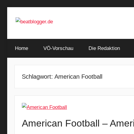
Zum
Inhalt
springen
…
beatblogger.de
and
Home
the
VÖ-Vorschau
Die Redaktion
beat
goes
on
Schlagwort:
American Football
American Football – Ameri