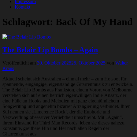
Impressum
Kontakt
Schlagwort:
Back Of My Hand
The Belair Lip Bombs – Again
Veröffentlicht am
30. Oktober 2025
25. Oktober 2025
von
Walter
Kraus
Aktuell scheint sich Australien – einmal mehr – zum Hotspot für
spannende, eingängige, eigenständige Gitarrenmusik zu entwickeln.
The Belair Lip Bombs aus Frankston, einem Vorort von Melbourne,
verstehen sich auf einen herrlich eigenwilligen Indie-Ansatz, der
eine Fülle an Hooks und Melodien mit ganz eigentümlichem
Songwriting und angenehm bizarrer Arrangierung verbindet. Ihren
Stil nennen sie ‚Limerence Rock‘, der die Euphorie und
Verzweiflung obsessiver Verliebtheit umschreibt. Mit „Again“,
ihrem Einstand für Third Man Records, leben sie dieses nahezu
konstante, greifbare Hin und Her nach allen Regeln der
Gitarrenkunst aus.