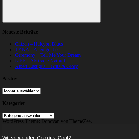
Suchen
Neueste Beiträge
Citizen – Halcyon Blues
TYNA – Allen geht es
Ceremony – Tell Me Your Dream
LIFE – Abstract / Natural
Albert Castiglia – Grits & Glory
Archiv
Archiv
Kategorien
Kategorien
WordPress-Theme: Donovan von ThemeZee.
Wir verwenden Cookies. Cool?