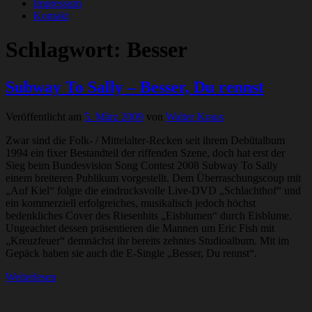
Impressum
Kontakt
Schlagwort:
Besser
Subway To Sally – Besser, Du rennst
Veröffentlicht am
5. März 2009
von
Walter Kraus
Zwar sind die Folk- / Mittelalter-Recken seit ihrem Debütalbum
1994 ein fixer Bestandteil der riffenden Szene, doch hat erst der
Sieg beim Bundesvision Song Contest 2008 Subway To Sally
einem breiteren Publikum vorgestellt. Dem Überraschungscoup mit
„Auf Kiel“ folgte die eindrucksvolle Live-DVD „Schlachthof“ und
ein kommerziell erfolgreiches, musikalisch jedoch höchst
bedenkliches Cover des Riesenhits „Eisblumen“ durch Eisblume.
Ungeachtet dessen präsentieren die Mannen um Eric Fish mit
„Kreuzfeuer“ demnächst ihr bereits zehntes Studioalbum. Mit im
Gepäck haben sie auch die E-Single „Besser, Du rennst“.
Weiterlesen