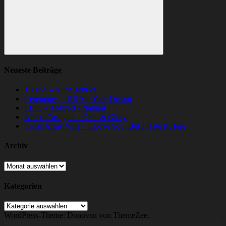
Suchen
Neueste Beiträge
TYNA – Allen geht es
Ceremony – Tell Me Your Dream
LIFE – Abstract / Natural
Albert Castiglia – Grits & Glory
Swiss Army Wife – I Love You, But I Hate It Here
Archiv
Archiv
Kategorien
Kategorien
WordPress-Theme: Donovan von ThemeZee.