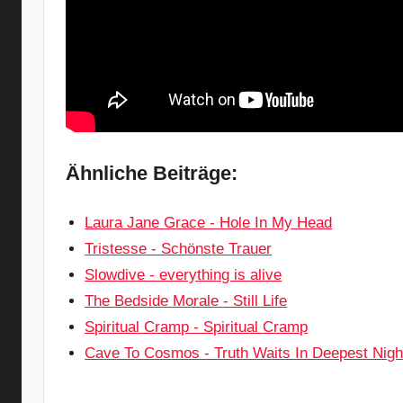
Ähnliche Beiträge:
Laura Jane Grace - Hole In My Head
Tristesse - Schönste Trauer
Slowdive - everything is alive
The Bedside Morale - Still Life
Spiritual Cramp - Spiritual Cramp
Cave To Cosmos - Truth Waits In Deepest Nigh