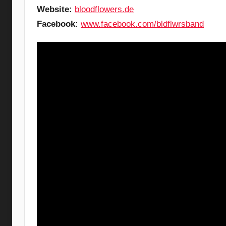
Website:
bloodflowers.de
Facebook:
www.facebook.com/bldflwrsband