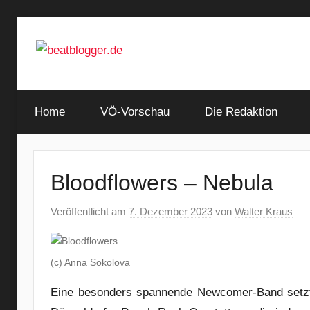
Zum
Inhalt
springen
…
beatblogger.de
and
Home
the
VÖ-Vorschau
Die Redaktion
beat
goes
on
Bloodflowers – Nebula
Veröffentlicht am
7. Dezember 2023
von
Walter Kraus
(c) Anna Sokolova
Eine besonders spannende Newcomer-Band setzt 