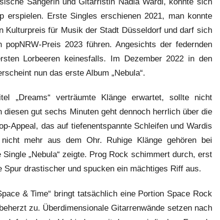
ische Sängerin und Gitarristin Nadia Wardi, konnte sich
pp erspielen. Erste Singles erschienen 2021, man konnte
n Kulturpreis für Musik der Stadt Düsseldorf und darf sich
n popNRW-Preis 2023 führen. Angesichts der federnden
rsten Lorbeeren keinesfalls. Im Dezember 2022 in den
scheint nun das erste Album „Nebula“.
 „Dreams“ verträumte Klänge erwartet, sollte nicht
n diesen gut sechs Minuten geht dennoch herrlich über die
op-Appeal, das auf tiefenentspannte Schleifen und Wardis
t nicht mehr aus dem Ohr. Ruhige Klänge gehören bei
e Single „Nebula“ zeigte. Prog Rock schimmert durch, erst
 Spur drastischer und spucken ein mächtiges Riff aus.
ace & Time“ bringt tatsächlich eine Portion Space Rock
o beherzt zu. Überdimensionale Gitarrenwände setzen nach