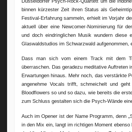
Düsseldorfer Psych-Rock-Quartett um die indones
binnen kürzester Zeit ihren Status als Geheimti
Festival-Erfahrung sammeln, erhielt im Vorjahr de
aktuell über eine Newcomer-Nominierung für de
und doch eindringlichen Musik wundern diese e
Glaswaldstudios im Schwarzwald aufgenommen, er
Dass man sich vom einem Track mit dem Titel
überraschen. Das geradezu meditative Auftreten i
Erwartungen hinaus. Mehr noch, das verstärkte P
angenehme Vocals trifft, schmeichelt und geh
Bloodflowers so und so dazu, wie bereits die erst
zum Schluss gestalten sich die Psych-Wände eine
Auch im Opener ist der Name Programm, denn „Sp
in den Mix ein, langt im richtigen Moment ebens