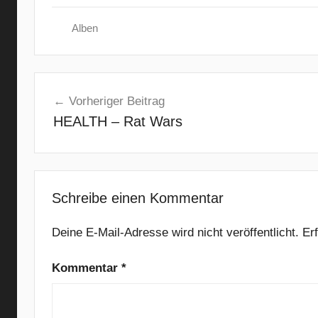
Alben
B
Beitragsnavigation
l
Vorheriger Beitrag
o
HEALTH – Rat Wars
o
d
f
l
o
Schreibe einen Kommentar
w
e
Deine E-Mail-Adresse wird nicht veröffentlicht.
Er
r
Kommentar
*
s
,
d