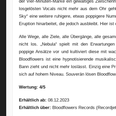
der Vier-Minuten-Marke ein gewaltiges Zwischenho
losgelösten Vocals nicht mehr aus dem Ohr geh
Sky“ eine weitere ruhigere, etwas poppigere Numm
Eruption hinarbeitet, die jedoch ausbleibt. Hier is
Alle Wege, alle Ziele, alle Übergänge, alle gesam
nicht los. „Nebula“ spielt mit den Erwartungen
poppige Ansätze vor und kultiviert diese mit w
Bloodflowers ist eine hypnotisierende musikali
Bann zieht und nicht mehr loslässt. Einzig eine 
sich auf hohem Niveau. Souverän lösen Bloodflowe
Wertung: 4/5
Erhältlich ab:
08.12.2023
Erhältlich über:
Bloodflowers Records (Recordjet