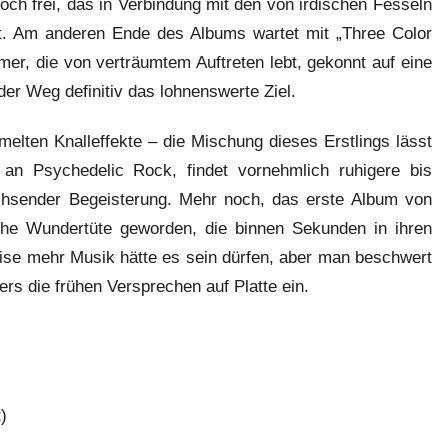
ch frei, das in Verbindung mit den von irdischen Fesseln
t. Am anderen Ende des Albums wartet mit „Three Color
er, die von verträumtem Auftreten lebt, gekonnt auf eine
t der Weg definitiv das lohnenswerte Ziel.
melten Knalleffekte – die Mischung dieses Erstlings lässt
 an Psychedelic Rock, findet vornehmlich ruhigere bis
achsender Begeisterung. Mehr noch, das erste Album von
sche Wundertüte geworden, die binnen Sekunden in ihren
Prise mehr Musik hätte es sein dürfen, aber man beschwert
rs die frühen Versprechen auf Platte ein.
)