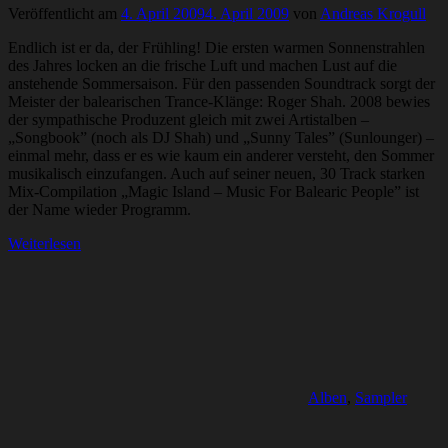
Veröffentlicht am
4. April 2009
4. April 2009
von
Andreas Krogull
Endlich ist er da, der Frühling! Die ersten warmen Sonnenstrahlen
des Jahres locken an die frische Luft und machen Lust auf die
anstehende Sommersaison. Für den passenden Soundtrack sorgt der
Meister der balearischen Trance-Klänge: Roger Shah. 2008 bewies
der sympathische Produzent gleich mit zwei Artistalben –
„Songbook” (noch als DJ Shah) und „Sunny Tales” (Sunlounger) –
einmal mehr, dass er es wie kaum ein anderer versteht, den Sommer
musikalisch einzufangen. Auch auf seiner neuen, 30 Track starken
Mix-Compilation „Magic Island – Music For Balearic People” ist
der Name wieder Programm.
Weiterlesen
Alben
,
Sampler