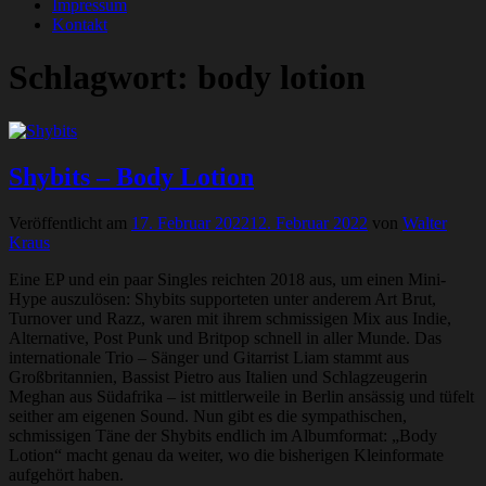
Impressum
Kontakt
Schlagwort:
body lotion
Shybits – Body Lotion
Veröffentlicht am
17. Februar 2022
12. Februar 2022
von
Walter
Kraus
Eine EP und ein paar Singles reichten 2018 aus, um einen Mini-
Hype auszulösen: Shybits supporteten unter anderem Art Brut,
Turnover und Razz, waren mit ihrem schmissigen Mix aus Indie,
Alternative, Post Punk und Britpop schnell in aller Munde. Das
internationale Trio – Sänger und Gitarrist Liam stammt aus
Großbritannien, Bassist Pietro aus Italien und Schlagzeugerin
Meghan aus Südafrika – ist mittlerweile in Berlin ansässig und tüfelt
seither am eigenen Sound. Nun gibt es die sympathischen,
schmissigen Täne der Shybits endlich im Albumformat: „Body
Lotion“ macht genau da weiter, wo die bisherigen Kleinformate
aufgehört haben.