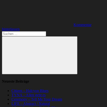
Kommentar
hinterlassen
Suchen
nach:
Suchen
Neueste Beiträge
Citizen – Halcyon Blues
TYNA – Allen geht es
Ceremony – Tell Me Your Dream
LIFE – Abstract / Natural