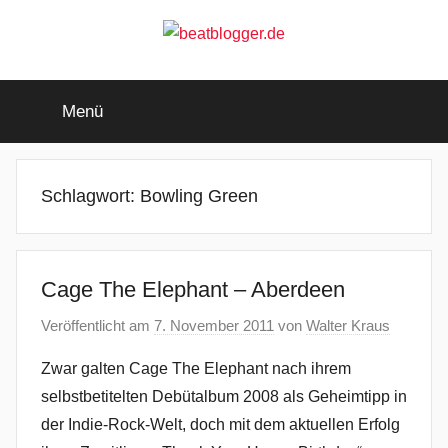
Zum
Inhalt
springen
beatblogger.de
…
and
Menü
the
beat
goes
on
Schlagwort:
Bowling Green
Cage The Elephant – Aberdeen
Veröffentlicht am
7. November 2011
von
Walter Kraus
Zwar galten Cage The Elephant nach ihrem
selbstbetitelten Debütalbum 2008 als Geheimtipp in
der Indie-Rock-Welt, doch mit dem aktuellen Erfolg