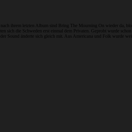
ch ihrem letzten Album sind Bring The Mourning On wieder da, bloß i
en sich die Schweden erst einmal dem Privaten. Geprobt wurde schon l
d der Sound änderte sich gleich mit. Aus Americana und Folk wurde we