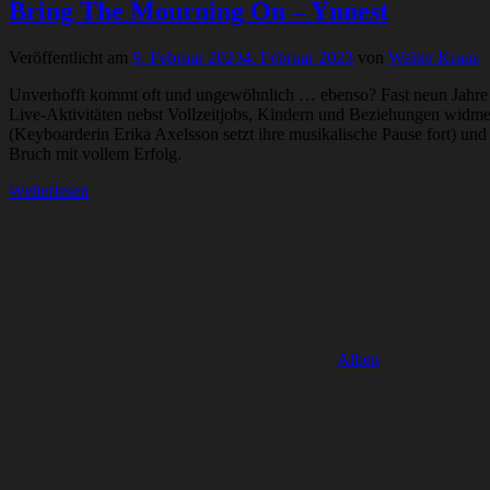
Bring The Mourning On – Ynnest
Veröffentlicht am
9. Februar 2023
4. Februar 2023
von
Walter Kraus
Unverhofft kommt oft und ungewöhnlich … ebenso? Fast neun Jahre na
Live-Aktivitäten nebst Vollzeitjobs, Kindern und Beziehungen widmet
(Keyboarderin Erika Axelsson setzt ihre musikalische Pause fort) un
Bruch mit vollem Erfolg.
Weiterlesen
Alben