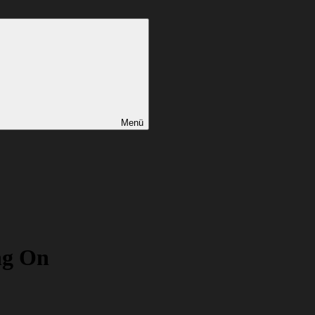
Menü
ng On