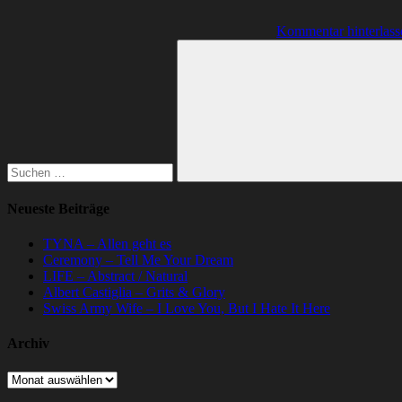
Kommentar hinterlass
Suchen
nach:
Suchen
Neueste Beiträge
TYNA – Allen geht es
Ceremony – Tell Me Your Dream
LIFE – Abstract / Natural
Albert Castiglia – Grits & Glory
Swiss Army Wife – I Love You, But I Hate It Here
Archiv
Archiv