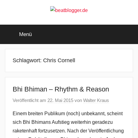
Zum
Inhalt
springen
beatblogger.de
…
and
Menü
the
beat
goes
on
Schlagwort:
Chris Cornell
Bhi Bhiman – Rhythm & Reason
Veröffentlicht am
22. Mai 2015
von
Walter Kraus
Einem breiten Publikum (noch) unbekannt, scheint
sich Bhi Bhimans Aufstieg weiterhin geradezu
raketenhaft fortzusetzen. Nach der Veröffentlichung