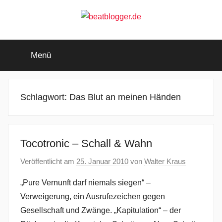
Zum
Inhalt
springen
beatblogger.de
…
and
Menü
the
beat
goes
on
Schlagwort:
Das Blut an meinen Händen
Tocotronic – Schall & Wahn
Veröffentlicht am
25. Januar 2010
von
Walter Kraus
„Pure Vernunft darf niemals siegen“ –
Verweigerung, ein Ausrufezeichen gegen
Gesellschaft und Zwänge. „Kapitulation“ – der