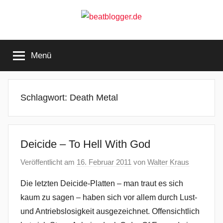
Zum
Inhalt
springen
beatblogger.de
…
and
Menü
the
beat
goes
on
Schlagwort:
Death Metal
Deicide – To Hell With God
Veröffentlicht am
16. Februar 2011
von
Walter Kraus
Die letzten Deicide-Platten – man traut es sich
kaum zu sagen – haben sich vor allem durch Lust-
und Antriebslosigkeit ausgezeichnet. Offensichtlich