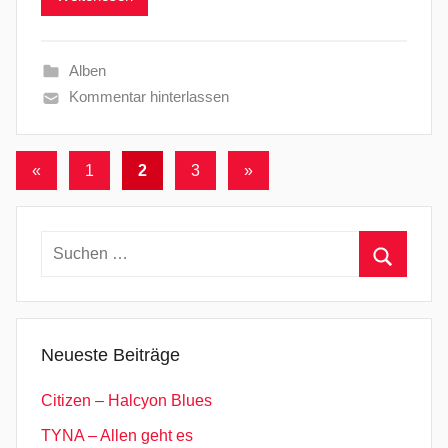
Alben
Kommentar hinterlassen
Seitennummerierung
Vorherige
Nächste
«
1
2
3
»
Beiträge
Beiträge
der
Beiträge
Suchen
nach:
Suchen
Neueste Beiträge
Citizen – Halcyon Blues
TYNA – Allen geht es