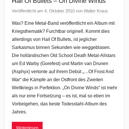
Hail Of Bullets – On Divine Winds
Veröffentlicht am
4. Oktober 2010
von
Walter Kraus
Was? Eine Metal-Band veröffentlicht ein Album mit
Kriegsthematik? Furchtbar originell. Kommt dies
allerdings von Hail Of Bullets, ist jeglicher
Sarkasmus binnen Sekunden wie weggeblasen.
Die holländischen Old School Death Metal-Allstars
um Ed Warby (Gorefest) und Martin van Drunen
(Asphyx) vertonte auf ihrem Debüt „…Of Frost And
War“ die Kämpfe an der Ostfront des Zweiten
Weltkriegs in Perfektion. „On Divine Winds“ ist mehr
als nur eine Fortsetzung – es ist, mal so eben im
Vorbeigehen, das beste Todesstahl-Album des
Jahres.
Weiterlesen