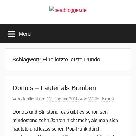
Zum
Inhalt
springen
beatblogger.de
…
and
Menü
the
beat
goes
on
Schlagwort:
Eine letzte letzte Runde
Donots – Lauter als Bomben
Veröffentlicht am
12. Januar 2018
von
Walter Kraus
Donots und Stillstand, das gibt es schon seit
mindestens zehn Jahren nicht mehr, als man sich
häutete und klassischen Pop-Punk durch