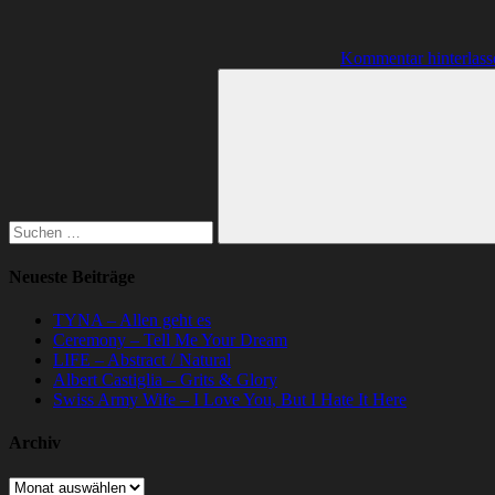
Kommentar hinterlass
Suchen
nach:
Suchen
Neueste Beiträge
TYNA – Allen geht es
Ceremony – Tell Me Your Dream
LIFE – Abstract / Natural
Albert Castiglia – Grits & Glory
Swiss Army Wife – I Love You, But I Hate It Here
Archiv
Archiv