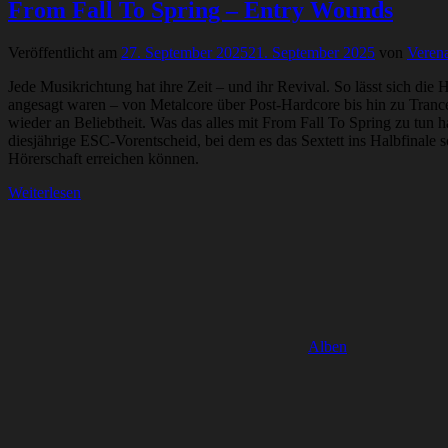
From Fall To Spring – Entry Wounds
Veröffentlicht am
27. September 2025
21. September 2025
von
Verena
Jede Musikrichtung hat ihre Zeit – und ihr Revival. So lässt sich di
angesagt waren – von Metalcore über Post-Hardcore bis hin zu Tranc
wieder an Beliebtheit. Was das alles mit From Fall To Spring zu tun
diesjährige ESC-Vorentscheid, bei dem es das Sextett ins Halbfinale s
Hörerschaft erreichen können.
Weiterlesen
Alben