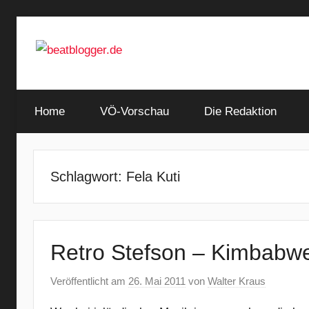
Zum
Inhalt
springen
…
beatblogger.de
and
Home
the
VÖ-Vorschau
Die Redaktion
beat
goes
on
Schlagwort:
Fela Kuti
Retro Stefson – Kimbabw
Veröffentlicht am
26. Mai 2011
von
Walter Kraus