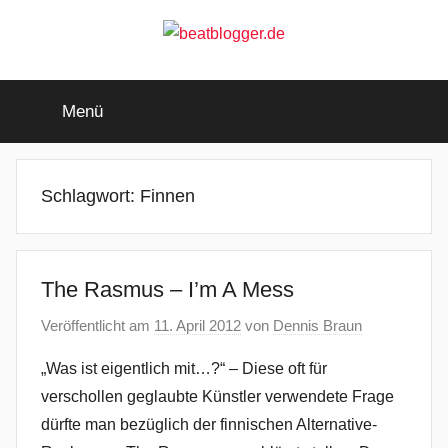
Zum
Inhalt
springen
beatblogger.de
…
and
Menü
the
beat
goes
on
Schlagwort:
Finnen
The Rasmus – I’m A Mess
Veröffentlicht am
11. April 2012
von
Dennis Braun
„Was ist eigentlich mit…?“ – Diese oft für
verschollen geglaubte Künstler verwendete Frage
dürfte man bezüglich der finnischen Alternative-