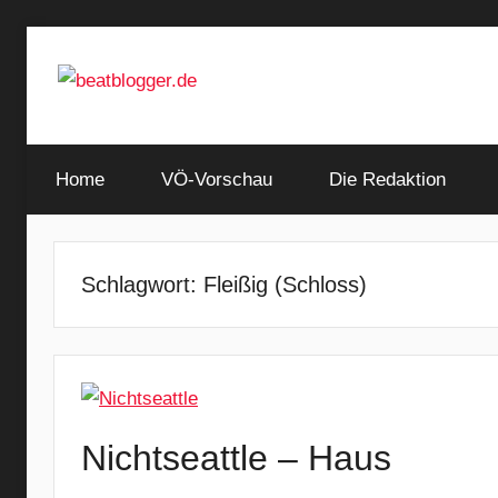
Zum
Inhalt
springen
…
beatblogger.de
and
Home
the
VÖ-Vorschau
Die Redaktion
beat
goes
on
Schlagwort:
Fleißig (Schloss)
Nichtseattle – Haus