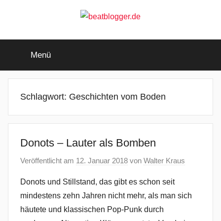
Zum
Inhalt
springen
beatblogger.de
…
and
Menü
the
beat
goes
on
Schlagwort:
Geschichten vom Boden
Donots – Lauter als Bomben
Veröffentlicht am
12. Januar 2018
von
Walter Kraus
Donots und Stillstand, das gibt es schon seit
mindestens zehn Jahren nicht mehr, als man sich
häutete und klassischen Pop-Punk durch