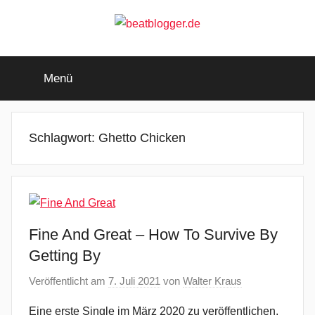
Zum
Inhalt
springen
beatblogger.de
…
and
Menü
the
beat
goes
on
Schlagwort:
Ghetto Chicken
Fine And Great – How To Survive By
Getting By
Veröffentlicht am
7. Juli 2021
von
Walter Kraus
Eine erste Single im März 2020 zu veröffentlichen,