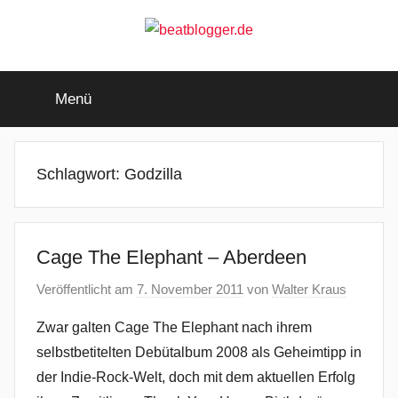
Zum
Inhalt
springen
beatblogger.de
…
and
Menü
the
beat
goes
on
Schlagwort:
Godzilla
Cage The Elephant – Aberdeen
Veröffentlicht am
7. November 2011
von
Walter Kraus
Zwar galten Cage The Elephant nach ihrem
selbstbetitelten Debütalbum 2008 als Geheimtipp in
der Indie-Rock-Welt, doch mit dem aktuellen Erfolg