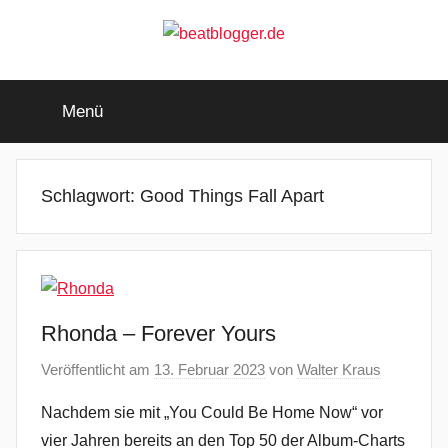
Zum
Inhalt
springen
beatblogger.de
…
and
Menü
the
beat
goes
on
Schlagwort:
Good Things Fall Apart
Rhonda – Forever Yours
Veröffentlicht am
13. Februar 2023
von
Walter Kraus
Nachdem sie mit „You Could Be Home Now“ vor
vier Jahren bereits an den Top 50 der Album-Charts